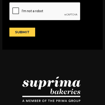
n
i
r
e
n
a
e
p
T
h
e
T
SUBMIT
x
e
t
x
t
*